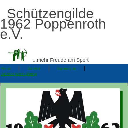
Schützengilde
1962 Poppenroth
e.V.
...mehr Freude am Sport
|
|
|
Home
Kontakt
Impressum
Datenschutzerklärung