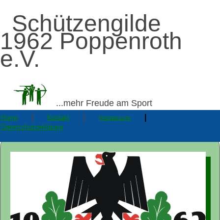
Schützengilde
1962 Poppenroth
e.V.
...mehr Freude am Sport
|
|
|
Home
Kontakt
Impressum
Datenschutzerklärung