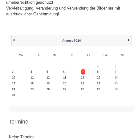
urheberrechtlich geschützt.
Vervielfältigung, Veränderung und Verwendung der Bilder nur mit
ausdrücklicher Genehmigung!
August 2026
Mo
Di
Mi
Do
Fr
Sa
So
1
2
3
4
5
6
7
8
9
10
11
12
13
14
15
16
17
18
19
20
21
22
23
24
25
26
27
28
29
30
31
Termine
Keine Termine