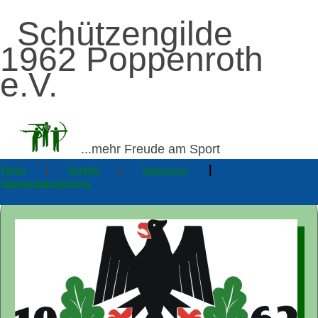
Schützengilde
1962 Poppenroth
e.V.
...mehr Freude am Sport
|
|
|
Home
Kontakt
Impressum
Datenschutzerklärung