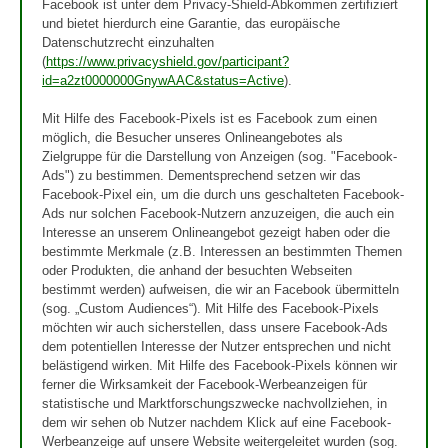
Facebook ist unter dem Privacy-Shield-Abkommen zertifiziert
und bietet hierdurch eine Garantie, das europäische
Datenschutzrecht einzuhalten
(
https://www.privacyshield.gov/participant?
id=a2zt0000000GnywAAC&status=Active
).
Mit Hilfe des Facebook-Pixels ist es Facebook zum einen
möglich, die Besucher unseres Onlineangebotes als
Zielgruppe für die Darstellung von Anzeigen (sog. "Facebook-
Ads") zu bestimmen. Dementsprechend setzen wir das
Facebook-Pixel ein, um die durch uns geschalteten Facebook-
Ads nur solchen Facebook-Nutzern anzuzeigen, die auch ein
Interesse an unserem Onlineangebot gezeigt haben oder die
bestimmte Merkmale (z.B. Interessen an bestimmten Themen
oder Produkten, die anhand der besuchten Webseiten
bestimmt werden) aufweisen, die wir an Facebook übermitteln
(sog. „Custom Audiences“). Mit Hilfe des Facebook-Pixels
möchten wir auch sicherstellen, dass unsere Facebook-Ads
dem potentiellen Interesse der Nutzer entsprechen und nicht
belästigend wirken. Mit Hilfe des Facebook-Pixels können wir
ferner die Wirksamkeit der Facebook-Werbeanzeigen für
statistische und Marktforschungszwecke nachvollziehen, in
dem wir sehen ob Nutzer nachdem Klick auf eine Facebook-
Werbeanzeige auf unsere Website weitergeleitet wurden (sog.