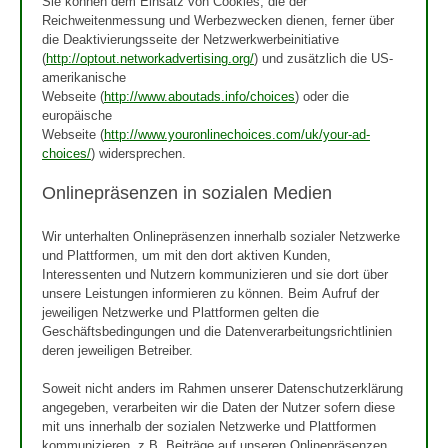
Sie können dem Einsatz von Cookies, die der
Reichweitenmessung und Werbezwecken dienen, ferner über
die Deaktivierungsseite der Netzwerkwerbeinitiative
(
http://optout.networkadvertising.org/
) und zusätzlich die US-
amerikanische
Webseite (
http://www.aboutads.info/choices
) oder die
europäische
Webseite (
http://www.youronlinechoices.com/uk/your-ad-
choices/
) widersprechen.
Onlinepräsenzen in sozialen Medien
Wir unterhalten Onlinepräsenzen innerhalb sozialer Netzwerke
und Plattformen, um mit den dort aktiven Kunden,
Interessenten und Nutzern kommunizieren und sie dort über
unsere Leistungen informieren zu können. Beim Aufruf der
jeweiligen Netzwerke und Plattformen gelten die
Geschäftsbedingungen und die Datenverarbeitungsrichtlinien
deren jeweiligen Betreiber.
Soweit nicht anders im Rahmen unserer Datenschutzerklärung
angegeben, verarbeiten wir die Daten der Nutzer sofern diese
mit uns innerhalb der sozialen Netzwerke und Plattformen
kommunizieren, z.B. Beiträge auf unseren Onlinepräsenzen