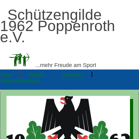
Schützengilde
1962 Poppenroth
e.V.
...mehr Freude am Sport
|
|
|
Home
Kontakt
Impressum
Datenschutzerklärung