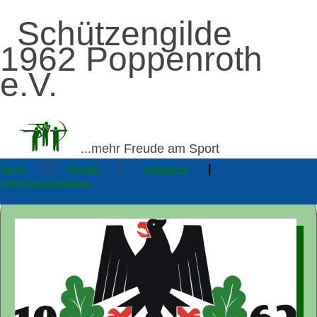
Schützengilde
1962 Poppenroth
e.V.
...mehr Freude am Sport
|
|
|
Home
Kontakt
Impressum
Datenschutzerklärung