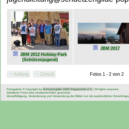
JBM 2017
JBM 2012 Holiday-Park
(Schützenjugend)
Anfang
Zurück
Fotos 1 - 2 von 2
Fotogalerie © Copyright by
Schützengilde 1962 Poppenroth e.V.
| All rights reserved.
Sämtliche Fotos sind urheberrechtlich geschützt.
Vervielfältigung, Veränderung und Verwendung der Bilder nur mit ausdrücklicher Genehmig