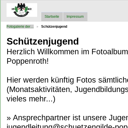
Startseite
Impressum
Fotogalerie der…
Schützenjugend
Schützenjugend
Herzlich Willkommen im Fotoalbum
Poppenroth!
Hier werden künftig Fotos sämtliche
(Monatsaktivitäten, Jugendbildu
vieles mehr...)
» Ansprechpartner ist unsere Jugen
jugendleitung@schuetzengilde-pop